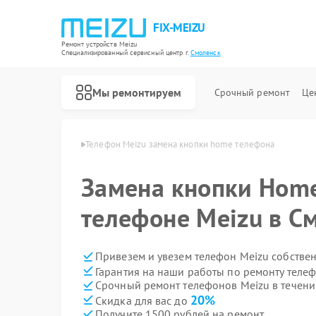
FIX-MEIZU
Ремонт устройств Meizu
Специализированный cервисный центр г.
Смоленск
Мы ремонтируем
Срочный ремонт
Це
 Meizu в Смоленске
Телефон Meizu замена кнопки home телефона
Замена кнопки Home
телефоне Meizu в С
Привезем и увезем телефон Meizu собстве
Гарантия на наши работы по ремонту теле
Срочный ремонт телефонов Meizu в течени
20%
Скидка для вас до
Получите 1500 рублей на ремонт