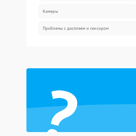
Камеры
Проблемы с дисплеем и сенсором
Зарядка
Проблемы с питанием, зарядкой и
аккумулятором
?
Проблемы с работой системы, корпусом и
другие