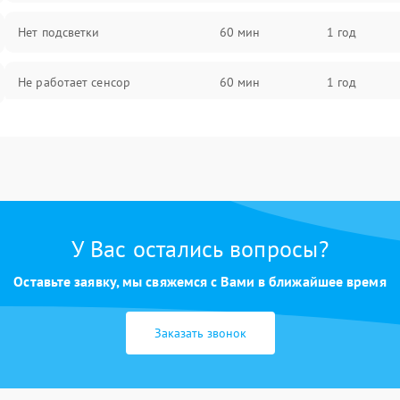
Нет подсветки
60 мин
1 год
Не работает сенсор
60 мин
1 год
Мерцает изображение
60 мин
1 год
Не работает 3D Touch
60 мин
1 год
Не работает Face ID
60 мин
1 год
У Вас остались вопросы?
Оставьте заявку, мы свяжемся с Вами в ближайшее время
Заказать звонок