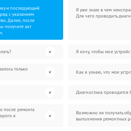
тику и последующий
Я уже знаю в чем неиспра
ряд с указанием
Для чего проводить диагн
во. Далее, после
ы получите акт
н.
лать?
Я хочу, чтобы мое устрой
валось только
Как я узнаю, что мое устр
Диагностика проводится 
во после ремонта
Возможно ли получать обр
орого я
выполнения ремонтных р