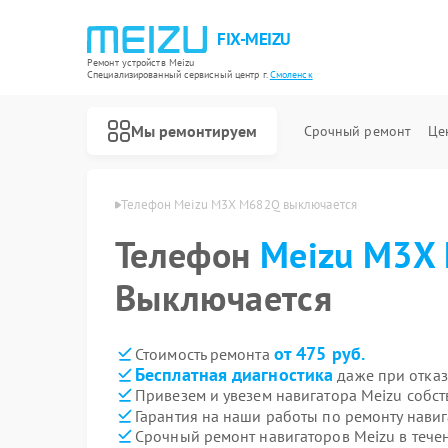
FIX-MEIZU
Ремонт устройств Meizu
Специализированный cервисный центр г.
Смоленск
Мы ремонтируем
Срочный ремонт
Це
 M682Q в Смоленске
Телефон Meizu M3X M682Q выключается 
Телефон
Meizu M3X
Выключается
от 475 руб.
Стоимость ремонта
Бесплатная диагностика
даже при отказ
Привезем и увезем навигатора Meizu собс
Гарантия на наши работы по ремонту нави
Срочный ремонт навигаторов Meizu в тече