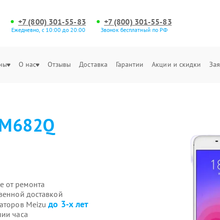
+7 (800) 301-55-83
+7 (800) 301-55-83
Ежедневно, с 10:00 до 20:00
Звонок бесплатный по РФ
ны
О нас
Отзывы
Доставка
Гарантии
Акции и скидки
Зая
 M682Q
е от ремонта
твенной доставкой
до 3-х лет
гаторов Meizu
нии часа