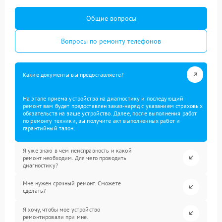
Общие вопросы
Вопросы по ремонту телефонов
Какие документы вы предоставляете?
На этапе приема устройства на диагностику и последующий
ремонт вам будет предоставлен заказ-наряд с указанием страховых
обязательств на ваше устройство. Далее, после выполнения работ
по ремонту техники, вы получите акт выполненных работ и
гарантийный талон.
Я уже знаю в чем неисправность и какой
ремонт необходим. Для чего проводить
диагностику?
Мне нужен срочный ремонт. Сможете
сделать?
Я хочу, чтобы мое устройство
ремонтировали при мне.