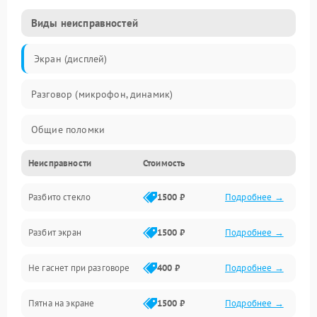
Виды неисправностей
Экран (дисплей)
Разговор (микрофон, динамик)
Общие поломки
Неисправности
Стоимость
Проблемы связи
Разбито стекло
1500 ₽
Подробнее →
Камеры
Разбит экран
1500 ₽
Подробнее →
Проблемы с дисплеем и сенсором
Не гаснет при разговоре
400 ₽
Подробнее →
Зарядка
Пятна на экране
1500 ₽
Подробнее →
Проблемы с питанием, зарядкой и аккумулятором