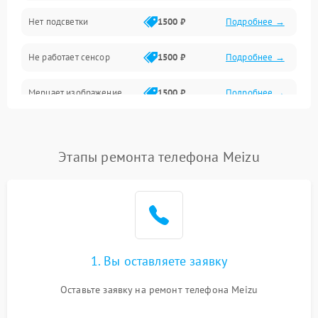
Нет подсветки
1500 ₽
Подробнее →
Проблемы с работой системы, корпусом и другие
Не работает сенсор
1500 ₽
Подробнее →
Мерцает изображение
1500 ₽
Подробнее →
Не работает 3D Touch
2400 ₽
Подробнее →
Этапы ремонта телефона Meizu
Не работает Face ID
4000 ₽
Подробнее →
1. Вы оставляете заявку
Оставьте заявку на ремонт телефона Meizu